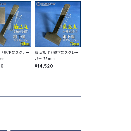
 / 鉋下端スクレー
菊弘丸作 / 鉋下端スクレー
0mm
パー 75mm
00
¥14,520