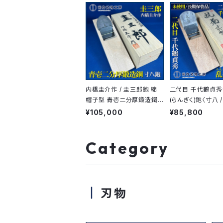
内橋圭介作 / 圭三郎鉋 綿
二代目 千代鶴貞秀
帽子型 青壱二分厚鍛造鋼
(らんぎく)鉋〈寸八 /
〈寸八 / 70mm〉小吉屋 白
m〉赤樫台 / 桐箱
¥105,000
¥85,800
樫台
Category
刃物