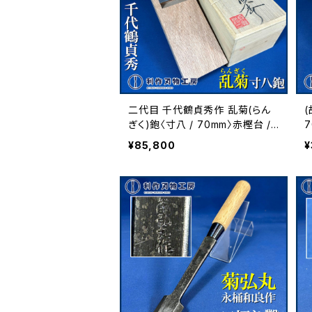
二代目 千代鶴貞秀作 乱菊(らん
(
ぎく)鉋〈寸八 / 70mm〉赤樫台 /
桐箱
¥85,800
¥