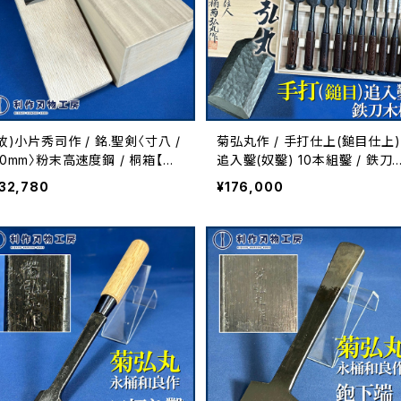
故)小片秀司作 / 銘.聖剣〈寸八 /
菊弘丸作 / 手打仕上(鎚目仕上)
70mm〉粉末高速度鋼 / 桐箱【中
追入鑿(奴鑿) 10本組鑿 / 鉄刀
古買取品】
柄 / 桐箱
32,780
¥176,000