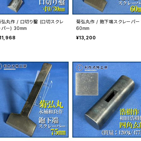
菊弘丸作 / 口切り鑿 (口切スクレ
菊弘丸作 / 鉋下端スクレーパー
パー) 30mm
60mm
11,968
¥13,200