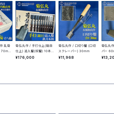
作 乱菊
菊弘丸作 / 手打仕上(鎚目
菊弘丸作 / 口切り鑿 (口切
菊弘丸作
 70m
仕上) 追入鑿(奴鑿) 10本組
スクレーパー) 30mm
パー 6
鑿 / 鉄刀木柄 / 桐箱
¥176,000
¥11,968
¥13,2